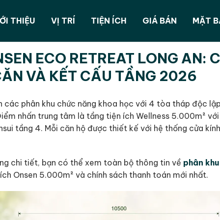
ỚI THIỆU
VỊ TRÍ
TIỆN ÍCH
GIÁ BÁN
MẶT 
SEN ECO RETREAT LONG AN: C
CĂN VÀ KẾT CẤU TẦNG 2026
 các phân khu chức năng khoa học với 4 tòa tháp độc lậ
 Điểm nhấn trung tâm là tầng tiện ích Wellness 5.000m² vớ
ui tầng 4. Mỗi căn hộ được thiết kế với hệ thống cửa kính
ng chi tiết, bạn có thể xem toàn bộ thông tin về
phân khu
ích Onsen 5.000m² và chính sách thanh toán mới nhất.