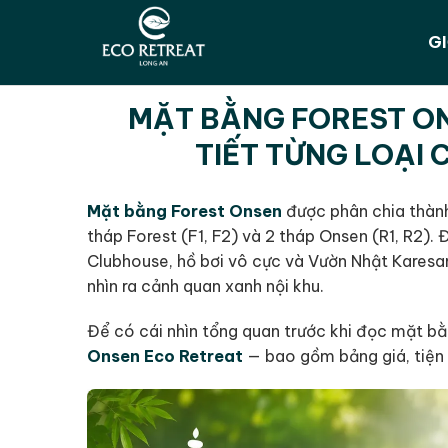
GI
MẶT BẰNG FOREST ON
TIẾT TỪNG LOẠI 
Mặt bằng Forest Onsen
được phân chia thành
tháp Forest (F1, F2) và 2 tháp Onsen (R1, R2).
Clubhouse, hồ bơi vô cực và Vườn Nhật Karesans
nhìn ra cảnh quan xanh nội khu.
Để có cái nhìn tổng quan trước khi đọc mặt bằ
Onsen Eco Retreat
— bao gồm bảng giá, tiện 