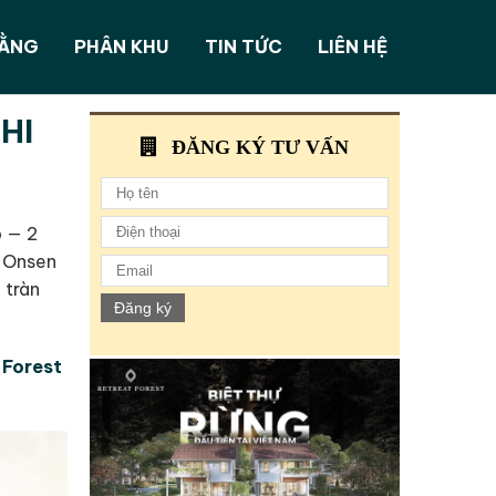
BẰNG
PHÂN KHU
TIN TỨC
LIÊN HỆ
HI
ĐĂNG KÝ TƯ VẤN
p — 2
i Onsen
 tràn
Đăng ký
 Forest