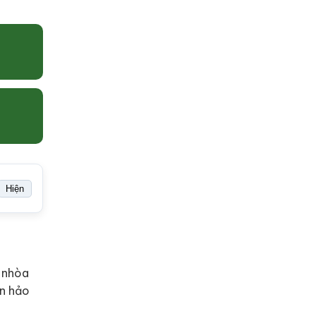
Hiện
a nhòa
àn hảo