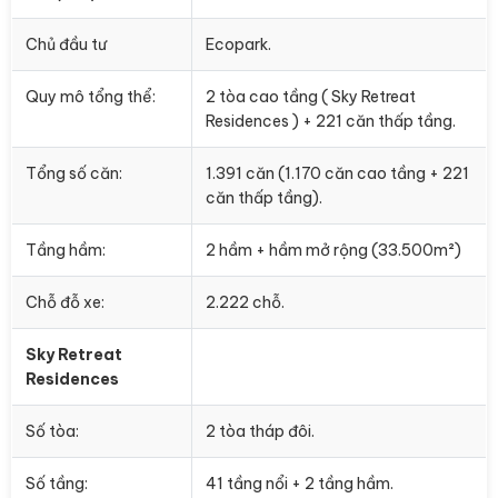
Chủ đầu tư
Ecopark.
Quy mô tổng thể:
2 tòa cao tầng ( Sky Retreat
Residences ) + 221 căn thấp tầng.
Tổng số căn:
1.391 căn (1.170 căn cao tầng + 221
căn thấp tầng).
Tầng hầm:
2 hầm + hầm mở rộng (33.500m²)
Chỗ đỗ xe:
2.222 chỗ.
Sky Retreat
Residences
Số tòa:
2 tòa tháp đôi.
Số tầng:
41 tầng nổi + 2 tầng hầm.