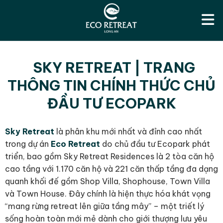
SKY RETREAT | TRANG
THÔNG TIN CHÍNH THỨC CHỦ
ĐẦU TƯ ECOPARK
Sky Retreat
là phân khu mới nhất và đỉnh cao nhất
trong dự án
Eco Retreat
do chủ đầu tư Ecopark phát
triển, bao gồm Sky Retreat Residences là 2 tòa căn hộ
cao tầng với 1.170 căn hộ và 221 căn thấp tầng đa dạng
quanh khối đế gồm Shop Villa, Shophouse, Town Villa
và Town House. Đây chính là hiện thực hóa khát vọng
“mang rừng retreat lên giữa tầng mây” – một triết lý
sống hoàn toàn mới mẻ dành cho giới thượng lưu yêu