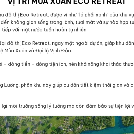
VỊ TRÍ MÙA XUÂN ECO RETREAT
hu đô thị Eco Retreat, được ví như "lá phổi xanh" của khu 
ến không gian sống trong lành, tươi mát và sự hòa hợp tuy
c tiếp với mặt nước tuần hoàn tự nhiên.
ại đô thị Eco Retreat, ngay mặt ngoài dự án, giáp khu dân
lộ Mùa Xuân và Đại lộ Vịnh Đảo.
ười – dòng tiền – dòng tiện ích, nên khả năng khai thác th
 Lương, phân khu này giúp cư dân tiết kiệm thời gian và c
 lại môi trường sống lý tưởng mà còn đảm bảo sự tiện lợi và 