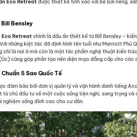
ân Eco Retreat
được thiết kế tinh xảo với bể bơi riêng, s
Bill Bensley
 Eco Retreat
chính là dấu ấn thiết kế từ Bill Bensley – ki
 Với những kiệt tác đã định hình tên tuổi như Marriott Phú
ng chỉ là nơi ở mà còn là một tác phẩm nghệ thuật kiến tr
se (Úc) cũng góp phần tạo nên diện mạo đẳng cấp cho các c
t Chuẩn 5 Sao Quốc Tế
c đảm bảo bởi đơn vị quản lý và vận hành danh tiếng Acc
ết từ chủ đầu tư về một cuộc sống tiện nghi, sang trọng và
i nghiệm sống đỉnh cao cho cư dân.