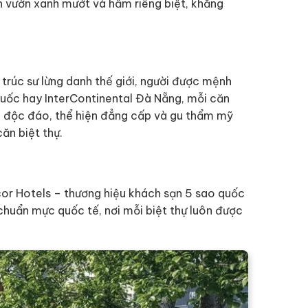
ân vườn xanh mướt và hầm riêng biệt, khẳng
ến trúc sư lừng danh thế giới, người được mệnh
 Quốc hay InterContinental Đà Nẵng, mỗi căn
úc độc đáo, thể hiện đẳng cấp và gu thẩm mỹ
ăn biệt thự.
or Hotels – thương hiệu khách sạn 5 sao quốc
 chuẩn mực quốc tế, nơi mỗi biệt thự luôn được