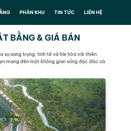
BẰNG
PHÂN KHU
TIN TỨC
LIÊN HỆ
ẶT BẰNG & GIÁ BÁN
sự sang trọng, tinh tế và hài hòa với thiên
 hẹn mang đến một không gian sống độc đáo và