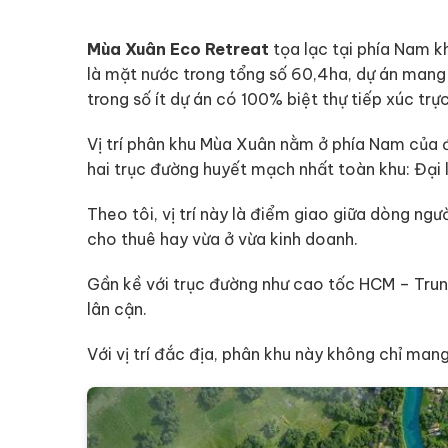
Mùa Xuân Eco Retreat
tọa lạc tại phía Nam k
là mặt nước trong tổng số 60,4ha, dự án mang đ
trong số ít dự án có 100% biệt thự tiếp xúc trự
Vị trí phân khu Mùa Xuân nằm ở phía Nam của đ
hai trục đường huyết mạch nhất toàn khu: Đại 
Theo tôi, vị trí này là điểm giao giữa dòng ng
cho thuê hay vừa ở vừa kinh doanh.
Gần kề với trục đường như cao tốc HCM – Trung
lân cận.
Với vị trí đắc địa, phân khu này không chỉ mang