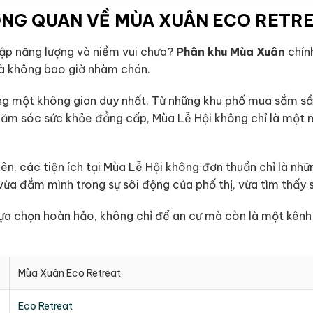
NG QUAN VỀ MÙA XUÂN ECO RETR
gập năng lượng và niềm vui chưa?
Phân khu Mùa Xuân
chính
à không bao giờ nhàm chán.
ng một không gian duy nhất. Từ những khu phố mua sắm sầm
hăm sóc sức khỏe đẳng cấp, Mùa Lễ Hội không chỉ là một 
iên, các tiện ích tại Mùa Lễ Hội không đơn thuần chỉ là nhữ
 vừa đắm mình trong sự sôi động của phố thị, vừa tìm thấy 
 lựa chọn hoàn hảo, không chỉ để an cư mà còn là một kên
Mùa Xuân Eco Retreat
Eco Retreat