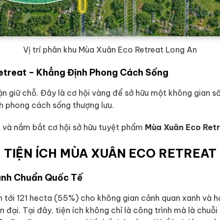
Vị trí phân khu Mùa Xuân Eco Retreat Long An
etreat – Khẳng Định Phong Cách Sống
n giữ chỗ. Đây là cơ hội vàng để sở hữu một không gian s
ịnh phong cách sống thượng lưu.
ết và nắm bắt cơ hội sở hữu tuyệt phẩm
Mùa Xuân Eco Ret
TIỆN ÍCH MÙA XUÂN ECO RETREAT
Xanh Chuẩn Quốc Tế
nh tới 121 hecta (55%) cho không gian cảnh quan xanh và h
 đại. Tại đây, tiện ích không chỉ là công trình mà là chuỗ