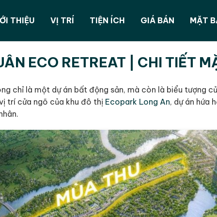
ỚI THIỆU
VỊ TRÍ
TIỆN ÍCH
GIÁ BÁN
MẶT 
ÂN ECO RETREAT | CHI TIẾT M
ng chỉ là một dự án bất động sản, mà còn là biểu tượng của 
 vị trí cửa ngõ của khu đô thị
Ecopark Long An
, dự án hứa
nhân.