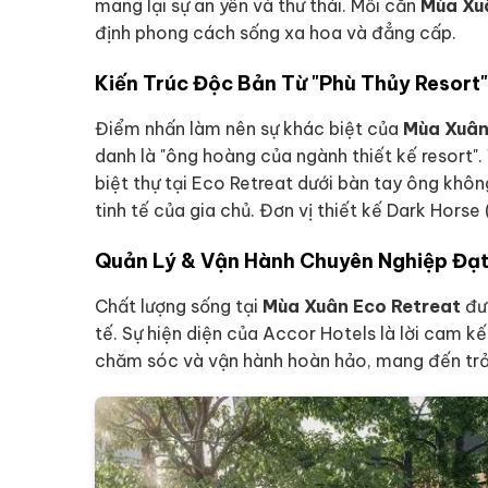
mang lại sự an yên và thư thái. Mỗi căn
Mùa Xu
định phong cách sống xa hoa và đẳng cấp.
Kiến Trúc Độc Bản Từ "Phù Thủy Resort" 
Điểm nhấn làm nên sự khác biệt của
Mùa Xuân
danh là "ông hoàng của ngành thiết kế resort".
biệt thự tại Eco Retreat dưới bàn tay ông khô
tinh tế của gia chủ. Đơn vị thiết kế Dark Hor
Quản Lý & Vận Hành Chuyên Nghiệp Đạ
Chất lượng sống tại
Mùa Xuân Eco Retreat
đượ
tế. Sự hiện diện của Accor Hotels là lời cam k
chăm sóc và vận hành hoàn hảo, mang đến trả