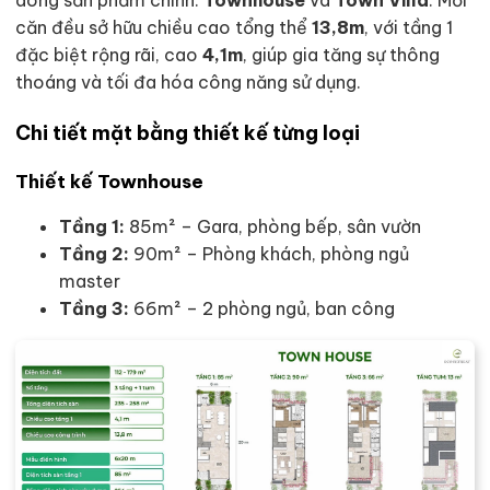
dòng sản phẩm chính:
Townhouse
và
Town Villa
. Mỗi
căn đều sở hữu chiều cao tổng thể
13,8m
, với tầng 1
đặc biệt rộng rãi, cao
4,1m
, giúp gia tăng sự thông
thoáng và tối đa hóa công năng sử dụng.
Chi tiết mặt bằng thiết kế từng loại
Thiết kế Townhouse
Tầng 1:
85m² – Gara, phòng bếp, sân vườn
Tầng 2:
90m² – Phòng khách, phòng ngủ
master
Tầng 3:
66m² – 2 phòng ngủ, ban công