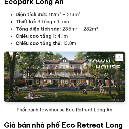
Ecopark Long An
Diện tích đất:
112m² – 213m²
Thiết kế:
3 tầng + 1 tum
Tổng diện tích sàn:
235m² – 282m²
Chiều cao tầng 1:
4.1m
Chiều cao tổng thể:
13.8m
Phối cảnh townhouse Eco Retreat Long An
Giá bán nhà phố Eco Retreat Long