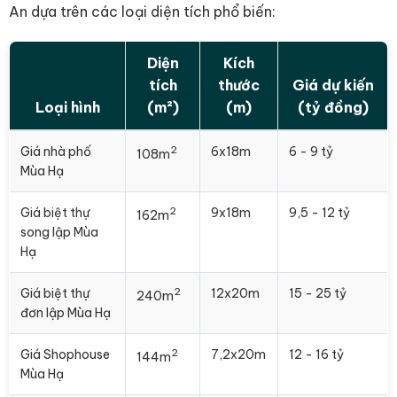
An dựa trên các loại diện tích phổ biến:
Diện
Kích
tích
thước
Giá dự kiến
Loại hình
(m²)
(m)
(tỷ đồng)
2
Giá nhà phố
6x18m
6 - 9 tỷ
108m
Mùa Hạ
2
Giá biệt thự
9x18m
9,5 - 12 tỷ
162m
song lập Mùa
Hạ
2
Giá biệt thự
12x20m
15 - 25 tỷ
240m
đơn lập Mùa Hạ
2
Giá Shophouse
7,2x20m
12 - 16 tỷ
144m
Mùa Hạ