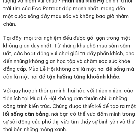
lượng và niềm vui chưa?
Phân khu Mùa Hạ
chính là nơi
trái tim của Eco Retreat đập mạnh nhất, mang đến
một cuộc sống đầy màu sắc và không bao giờ nhàm
chán.
Tại đây, mọi trải nghiệm đều được gói gọn trong một
không gian duy nhất. Từ những khu phố mua sắm sầm
uất, các hoạt động vui chơi giải trí đầy phấn khích, cho
đến những không gian học tập và chăm sóc sức khỏe
đẳng cấp, Mùa Lễ Hội không chỉ là một nơi để sống mà
còn là một nơi để
tận hưởng từng khoảnh khắc
.
Với quy hoạch thông minh, hài hòa với thiên nhiên, các
tiện ích tại Mùa Lễ Hội không đơn thuần chỉ là những
công trình kiến trúc. Chúng được thiết kế để tạo ra một
lối sống cân bằng
, nơi bạn có thể vừa đắm mình trong
sự sôi động của phố thị, vừa tìm thấy sự bình yên và thư
thái bên những mảng xanh.