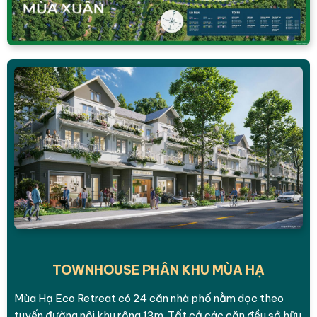
TOWNHOUSE PHÂN KHU MÙA HẠ
Mùa Hạ Eco Retreat có 24 căn nhà phố nằm dọc theo
tuyến đường nội khu rộng 13m. Tất cả các căn đều sở hữu