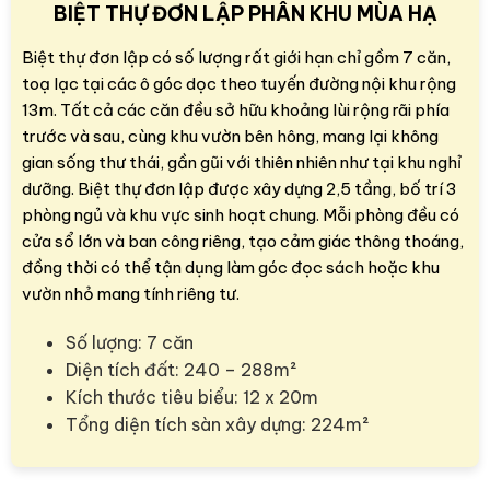
BIỆT THỰ ĐƠN LẬP PHÂN KHU MÙA HẠ
Biệt thự đơn lập có số lượng rất giới hạn chỉ gồm 7 căn,
toạ lạc tại các ô góc dọc theo tuyến đường nội khu rộng
13m. Tất cả các căn đều sở hữu khoảng lùi rộng rãi phía
trước và sau, cùng khu vườn bên hông, mang lại không
gian sống thư thái, gần gũi với thiên nhiên như tại khu nghỉ
dưỡng. Biệt thự đơn lập được xây dựng 2,5 tầng, bố trí 3
phòng ngủ và khu vực sinh hoạt chung. Mỗi phòng đều có
cửa sổ lớn và ban công riêng, tạo cảm giác thông thoáng,
đồng thời có thể tận dụng làm góc đọc sách hoặc khu
vườn nhỏ mang tính riêng tư.
Số lượng: 7 căn
Diện tích đất: 240 – 288m²
Kích thước tiêu biểu: 12 x 20m
Tổng diện tích sàn xây dựng: 224m²