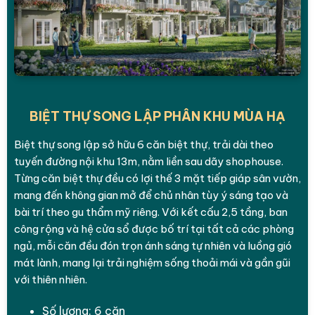
BIỆT THỰ SONG LẬP PHÂN KHU MÙA HẠ
Biệt thự song lập sở hữu 6 căn biệt thự, trải dài theo
tuyến đường nội khu 13m, nằm liền sau dãy shophouse.
Từng căn biệt thự đều có lợi thế 3 mặt tiếp giáp sân vườn,
mang đến không gian mở để chủ nhân tùy ý sáng tạo và
bài trí theo gu thẩm mỹ riêng. Với kết cấu 2,5 tầng, ban
công rộng và hệ cửa sổ được bố trí tại tất cả các phòng
ngủ, mỗi căn đều đón trọn ánh sáng tự nhiên và luồng gió
mát lành, mang lại trải nghiệm sống thoải mái và gần gũi
với thiên nhiên.
Số lượng: 6 căn