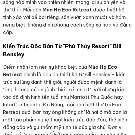
sống hòa mình vào thiên nhiên, mang lại sự an yên và
thư thái. Mỗi căn
Mùa Hạ Eco Retreat
được thiết kế
tinh xảo với bể bơi riêng, sân vườn xanh mướt và hầm
riêng biệt, khẳng định phong cách sống xa hoa và đẳng
cấp.
Kiến Trúc Độc Bản Từ "Phù Thủy Resort" Bill
Bensley
Điểm nhấn làm nên sự khác biệt của
Mùa Hạ Eco
Retreat
chính là dấu ấn thiết kế từ Bill Bensley – kiến
trúc sư lừng danh thế giới, người được mệnh danh là
"ông hoàng của ngành thiết kế resort". Với những kiệt
tác đã định hình tên tuổi như Marriott Phú Quốc hay
InterContinental Đà Nẵng, mỗi căn biệt thự tại Eco
Retreat dưới bàn tay ông không chỉ là nơi ở mà còn là
một tác phẩm nghệ thuật kiến trúc độc đáo, thể hiện
đẳng cấp và gu thẩm mỹ tinh tế của gia chủ. Đơn vị
thiết kế Dark Horse (Úc) cũng góp phần tạo nên diện