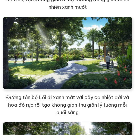
nhiên xanh mướt
Đường tản bộ Lối đi xanh mát với cây cọ nhiệt đới và
hoa đỏ rực rỡ, tạo không gian thư giãn lý tưởng mỗi
buổi sáng