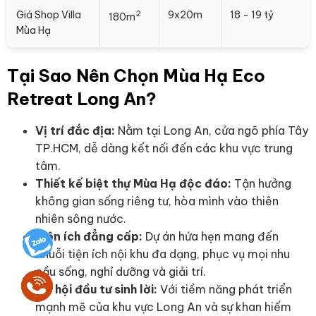
2
Giá Shop Villa
9x20m
18 - 19 tỷ
180m
Mùa Hạ
Tại Sao Nên Chọn Mùa Hạ Eco
Retreat Long An?
Vị trí đắc địa:
Nằm tại Long An, cửa ngõ phía Tây
TP.HCM, dễ dàng kết nối đến các khu vực trung
tâm.
Thiết kế biệt thự Mùa Hạ độc đáo:
Tận hưởng
không gian sống riêng tư, hòa mình vào thiên
nhiên sông nước.
Tiện ích đẳng cấp:
Dự án hứa hẹn mang đến
chuỗi tiện ích nội khu đa dạng, phục vụ mọi nhu
cầu sống, nghỉ dưỡng và giải trí.
Cơ hội đầu tư sinh lời:
Với tiềm năng phát triển
mạnh mẽ của khu vực Long An và sự khan hiếm