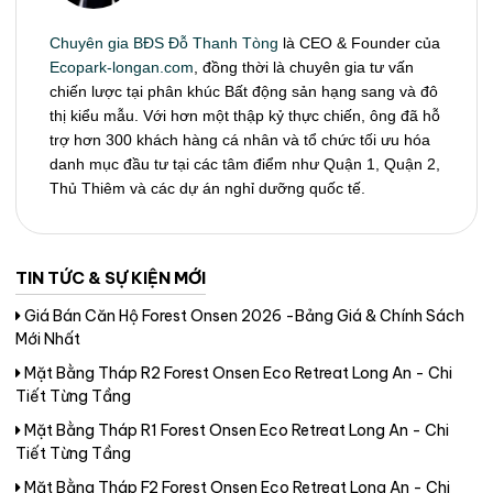
Chuyên gia BĐS Đỗ Thanh Tòng
là CEO & Founder của
Ecopark-longan.com
, đồng thời là chuyên gia tư vấn
chiến lược tại phân khúc Bất động sản hạng sang và đô
thị kiểu mẫu. Với hơn một thập kỷ thực chiến, ông đã hỗ
trợ hơn 300 khách hàng cá nhân và tổ chức tối ưu hóa
danh mục đầu tư tại các tâm điểm như Quận 1, Quận 2,
Thủ Thiêm và các dự án nghỉ dưỡng quốc tế.
TIN TỨC & SỰ KIỆN MỚI
Giá Bán Căn Hộ Forest Onsen 2026 -Bảng Giá & Chính Sách
Mới Nhất
Mặt Bằng Tháp R2 Forest Onsen Eco Retreat Long An - Chi
Tiết Từng Tầng
Mặt Bằng Tháp R1 Forest Onsen Eco Retreat Long An - Chi
Tiết Từng Tầng
Mặt Bằng Tháp F2 Forest Onsen Eco Retreat Long An - Chi