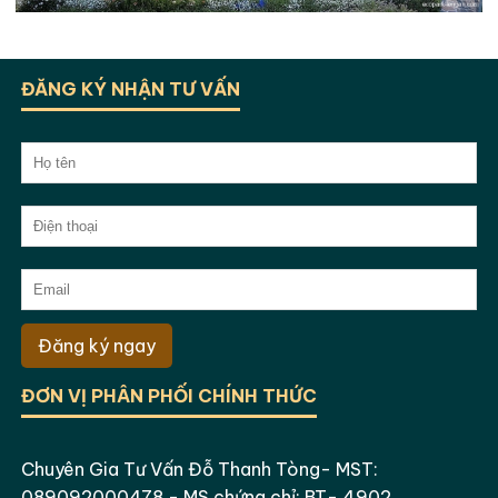
ĐĂNG KÝ NHẬN TƯ VẤN
Đăng ký ngay
ĐƠN VỊ PHÂN PHỐI CHÍNH THỨC
Chuyên Gia Tư Vấn Đỗ Thanh Tòng- MST:
089092000478 - MS chứng chỉ: BT- 4902