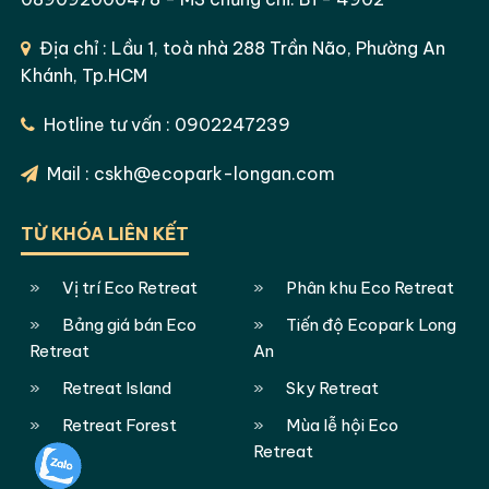
Địa chỉ : Lầu 1, toà nhà 288 Trần Não, Phường An
Khánh, Tp.HCM
Hotline tư vấn : 0902247239
Mail : cskh@ecopark-longan.com
TỪ KHÓA LIÊN KẾT
Vị trí Eco Retreat
Phân khu Eco Retreat
Bảng giá bán Eco
Tiến độ Ecopark Long
Retreat
An
Retreat Island
Sky Retreat
Retreat Forest
Mùa lễ hội Eco
Retreat