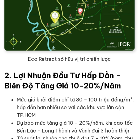
Eco Retreat sở hữu vị trí chiến lược
2. Lợi Nhuận Đầu Tư Hấp Dẫn –
Biên Độ Tăng Giá 10-20%/Năm
Mức giá khởi điểm chỉ từ 80 – 100 triệu đồng/m²,
hấp dẫn hơn nhiều so với các khu vực lân cận
TP.HCM
Dự báo mức tăng giá 10 – 20%/năm, khi cao tốc
Bến Lức – Long Thành và Vành đai 3 hoàn thiện
Tỷ suất lợi nhuận cho thuê đạt 7 – 10%/năm, thu