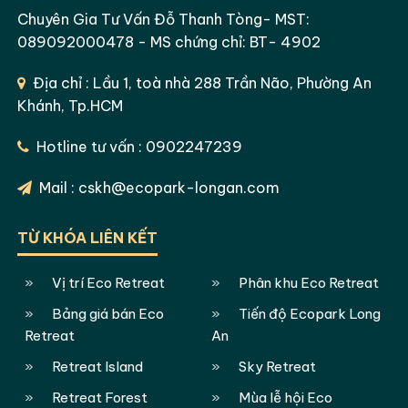
Chuyên Gia Tư Vấn Đỗ Thanh Tòng- MST:
089092000478 - MS chứng chỉ: BT- 4902
Địa chỉ : Lầu 1, toà nhà 288 Trần Não, Phường An
Khánh, Tp.HCM
Hotline tư vấn : 0902247239
Mail : cskh@ecopark-longan.com
TỪ KHÓA LIÊN KẾT
Vị trí Eco Retreat
Phân khu Eco Retreat
Bảng giá bán Eco
Tiến độ Ecopark Long
Retreat
An
Retreat Island
Sky Retreat
Retreat Forest
Mùa lễ hội Eco