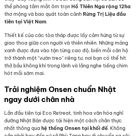
thể phóng tầm mắt ôm trọn
Hồ Thiên Nga rộng 12ha
thơ mộng và bao quát toàn cảnh
Rừng Trị Liệu đầu
tiên tại Việt Nam
.
Thiết kế của các tòa tháp được lấy cảm hứng từ sự
giao thoa giữa con người và thiên nhiên. Những mảng
xanh được đưa vào tận từng cao độ, biến mỗi căn hộ
trở thành một "vườn treo" riêng tư, nơi bạn có thể hít
thở bầu không khí trong lành và lắng nghe tiếng chim
hót mỗi sớm mai.
Trải nghiệm Onsen chuẩn Nhật
ngay dưới chân nhà
Lần đầu tiên tại Eco Retreat, tinh hoa văn hóa nghỉ
dưỡng Nhật Bản được tái hiện một cách chân thực
nhất thông qua
hệ thống Onsen tại khối đế
. Không
cần phải bay đến xứ sở Phù Tang hay di chuyển xa xôi