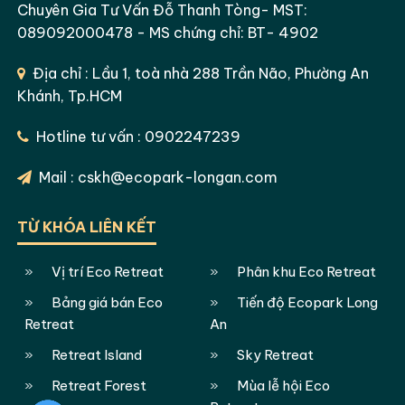
Chuyên Gia Tư Vấn Đỗ Thanh Tòng- MST:
089092000478 - MS chứng chỉ: BT- 4902
Địa chỉ : Lầu 1, toà nhà 288 Trần Não, Phường An
Khánh, Tp.HCM
Hotline tư vấn : 0902247239
Mail : cskh@ecopark-longan.com
TỪ KHÓA LIÊN KẾT
Vị trí Eco Retreat
Phân khu Eco Retreat
Bảng giá bán Eco
Tiến độ Ecopark Long
Retreat
An
Retreat Island
Sky Retreat
Retreat Forest
Mùa lễ hội Eco