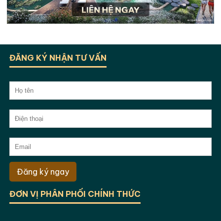
ĐĂNG KÝ NHẬN TƯ VẤN
Đăng ký ngay
ĐƠN VỊ PHÂN PHỐI CHÍNH THỨC