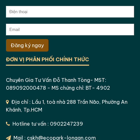
Đăng ký ngay
ĐƠN VỊ PHÂN PHỐI CHÍNH THỨC
Chuyên Gia Tư Vấn Đỗ Thanh Tòng- MST:
089092000478 - MS chứng chỉ: BT- 4902
Địa chỉ : Lầu 1, toà nhà 288 Trần Não, Phường An
Khánh, Tp.HCM
Hotline tư vấn : 0902247239
Mail : cskh@ecopark-longan.com