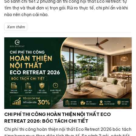
So sánh chi tiết 2 phương án thi công nội thất Eco Retreat: tự
tìm thợ và thuê đơn vị trọn gói. Rủi ro thực tế, chi phí ẩn và khi
nào nên chọn cái nào.
Xem thêm
CHI PHÍ THI CÔNG HOÀN THIỆN NỘI THẤT ECO
RETREAT 2026: BÓC TÁCH CHI TIẾT
Chi phí thi công hoàn thiện nội thất Eco Retreat 2026 bóc tách
từng hạng mục theo diện tích thực tế. So sánh 3 gói, cách tiết